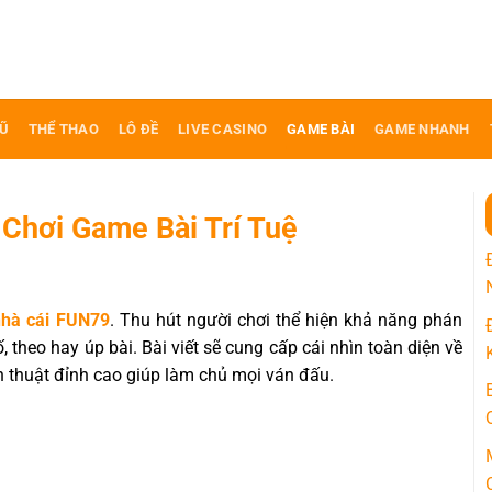
Ũ
THỂ THAO
LÔ ĐỀ
LIVE CASINO
GAME BÀI
GAME NHANH
Chơi Game Bài Trí Tuệ
nhà cái FUN79
. Thu hút người chơi thể hiện khả năng phán
theo hay úp bài. Bài viết sẽ cung cấp cái nhìn toàn diện về
ến thuật đỉnh cao giúp làm chủ mọi ván đấu.