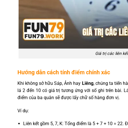
Giá trị các liên kế
Hướng dẫn cách tính điểm chính xác
Khi không sở hữu Sáp, Ảnh hay
Liêng
, chúng ta tiến h
lá 2 đến 10 có giá trị tương ứng với số ghi trên bài. 
điểm của ba quân sẽ được lấy chữ số hàng đơn vị.
Ví dụ:
Liên kết gồm 5, 7, K: Tổng điểm là 5 + 7 + 10 = 22. 