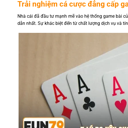
Trải nghiệm cá cược đẳng cấp g
Nhà cái đã đầu tư mạnh mẽ vào hệ thống game bài củ
dẫn nhất. Sự khác biệt đến từ chất lượng dịch vụ và tí