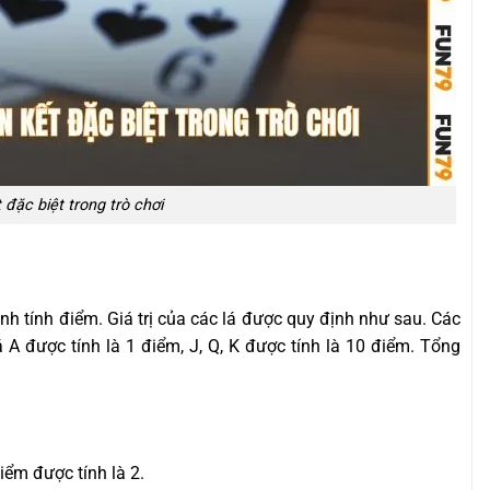
t đặc biệt trong trò chơi
ành tính điểm. Giá trị của các lá được quy định như sau. Các
Lá A được tính là 1 điểm, J, Q, K được tính là 10 điểm. Tổng
Điểm được tính là 2.