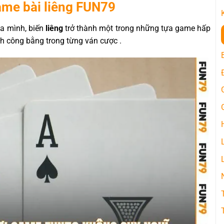
ame bài liêng FUN79
a mình, biến
liêng
trở thành một trong những tựa game hấp
nh công bằng trong từng ván cược .