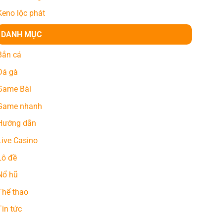
Keno lộc phát
DANH MỤC
Bắn cá
Đá gà
Game Bài
Game nhanh
Hướng dẫn
Live Casino
Lô đề
Nổ hũ
Thể thao
Tin tức