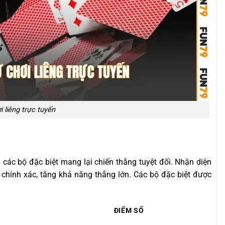
i liêng trực tuyến
 các bộ đặc biệt mang lại chiến thắng tuyệt đối. Nhận diện
 chính xác, tăng khả năng thắng lớn. Các bộ đặc biệt được
ĐIỂM SỐ